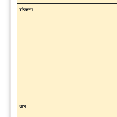
बहिष्करण
लाभ