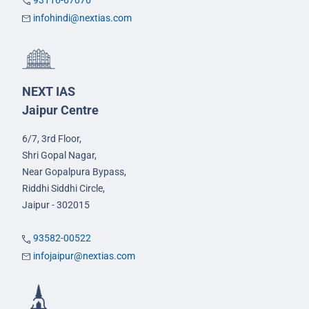
93116-67076
infohindi@nextias.com
NEXT IAS
Jaipur Centre
6/7, 3rd Floor,
Shri Gopal Nagar,
Near Gopalpura Bypass,
Riddhi Siddhi Circle,
Jaipur - 302015
93582-00522
infojaipur@nextias.com