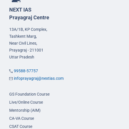
NEXT IAS
Prayagraj Centre
13A/1B, KP Complex,
Tashkent Marg,
Near Civil Lines,
Prayagraj - 211001
Uttar Pradesh
99588-57757
infoprayagraj@nextias.com
GS Foundation Course
Live/Online Course
Mentorship (AIM)
CA-VA Course
CSAT Course