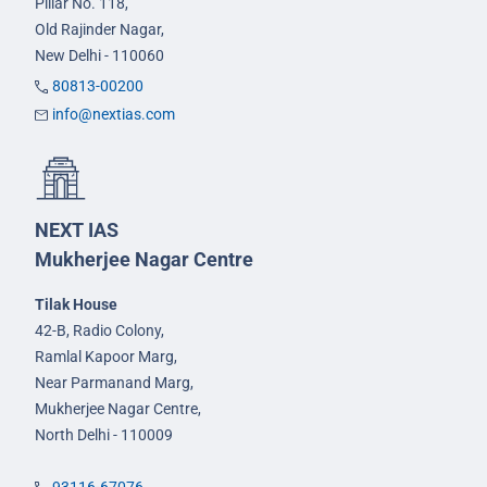
Pillar No. 118,
Old Rajinder Nagar,
New Delhi - 110060
80813-00200
info@nextias.com
NEXT IAS
Mukherjee Nagar Centre
Tilak House
42-B, Radio Colony,
Ramlal Kapoor Marg,
Near Parmanand Marg,
Mukherjee Nagar Centre,
North Delhi - 110009