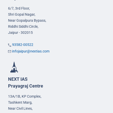
6/7, 3rd Floor,
Shri Gopal Nagar,
Near Gopalpura Bypass,
Riddhi Siddhi Circle,
Jaipur - 302015
93582-00522
infojaipur@nextias.com
NEXT IAS
Prayagraj Centre
13A/1B, KP Complex,
Tashkent Marg,
Near Civil Lines,