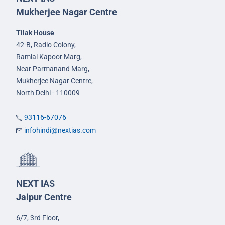
Mukherjee Nagar Centre
Tilak House
42-B, Radio Colony,
Ramlal Kapoor Marg,
Near Parmanand Marg,
Mukherjee Nagar Centre,
North Delhi - 110009
93116-67076
infohindi@nextias.com
NEXT IAS
Jaipur Centre
6/7, 3rd Floor,