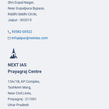
Shri Gopal Nagar,
Near Gopalpura Bypass,
Riddhi Siddhi Circle,
Jaipur - 302015
93582-00522
infojaipur@nextias.com
NEXT IAS
Prayagraj Centre
13A/1B, KP Complex,
Tashkent Marg,
Near Civil Lines,
Prayagraj - 211001
Uttar Pradesh