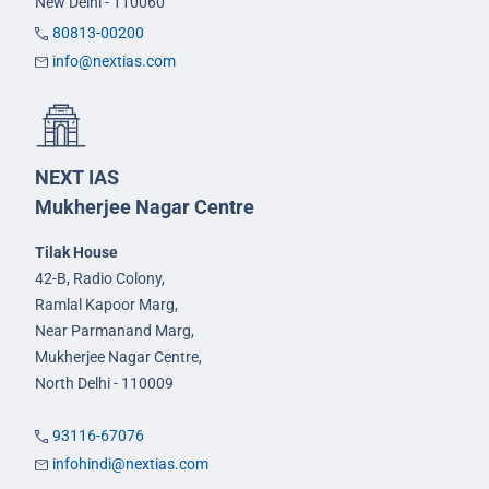
New Delhi - 110060
80813-00200
info@nextias.com
NEXT IAS
Mukherjee Nagar Centre
Tilak House
42-B, Radio Colony,
Ramlal Kapoor Marg,
Near Parmanand Marg,
Mukherjee Nagar Centre,
North Delhi - 110009
93116-67076
infohindi@nextias.com