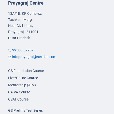
Prayagraj Centre
13A/1B, KP Complex,
Tashkent Marg,
Near Civil Lines,
Prayagraj - 211001
Uttar Pradesh
99588-57757
infoprayagraj@nextias.com
GS Foundation Course
Live/Online Course
Mentorship (AIM)
CA-VA Course
CSAT Course
GS Prelims Test Series