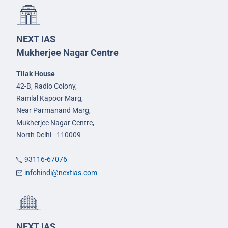
NEXT IAS
Mukherjee Nagar Centre
Tilak House
42-B, Radio Colony,
Ramlal Kapoor Marg,
Near Parmanand Marg,
Mukherjee Nagar Centre,
North Delhi - 110009
93116-67076
infohindi@nextias.com
NEXT IAS