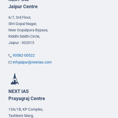
Jaipur Centre
6/7, 3rd Floor,
Shri Gopal Nagar,
Near Gopalpura Bypass,
Riddhi Siddhi Circle,
Jaipur - 302015
93582-00522
infojaipur@nextias.com
NEXT IAS
Prayagraj Centre
13A/1B, KP Complex,
Tashkent Marg,