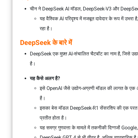
चीन ने DeepSeek AI मॉडल, DeepSeek-V3 और DeepSeek
यह वैश्विक AI परिदृश्य में मजबूत दावेदार के रूप में उभ
रहा है।
DeepSeek के बारे में
DeepSeek एक मुफ़्त AI-संचालित चैटबॉट का नाम है, जिसे उद्यमी 
है।
यह कैसे अलग है?
इसे OpenAI जैसे उद्योग-अग्रणी मॉडल की लागत के एक 
है।
इसका बेस मॉडल DeepSeek-R1 सेंसरशिप की एक परत को प्
प्रतीत होता है।
यह समग्र गुणवत्ता के मामले में तकनीकी दिग्गजों Google
DeepSeek GPT 4 से भी तीव्र है, अधिक व्यावहारिक है और, 