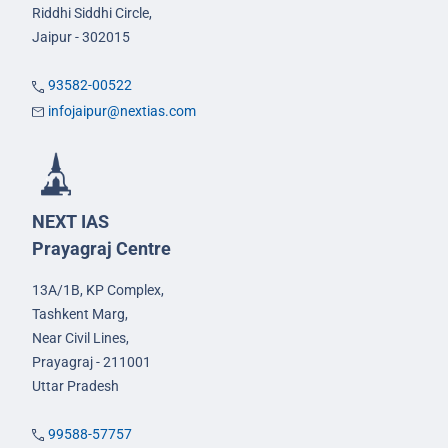
Riddhi Siddhi Circle,
Jaipur - 302015
93582-00522
infojaipur@nextias.com
NEXT IAS
Prayagraj Centre
13A/1B, KP Complex,
Tashkent Marg,
Near Civil Lines,
Prayagraj - 211001
Uttar Pradesh
99588-57757