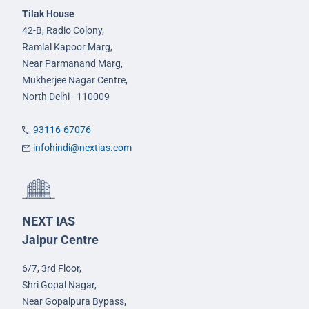
Tilak House
42-B, Radio Colony,
Ramlal Kapoor Marg,
Near Parmanand Marg,
Mukherjee Nagar Centre,
North Delhi - 110009
93116-67076
infohindi@nextias.com
NEXT IAS
Jaipur Centre
6/7, 3rd Floor,
Shri Gopal Nagar,
Near Gopalpura Bypass,