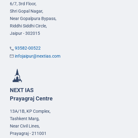
6/7, 3rd Floor,
Shri Gopal Nagar,
Near Gopalpura Bypass,
Riddhi Siddhi Circle,
Jaipur - 302015
93582-00522
infojaipur@nextias.com
NEXT IAS
Prayagraj Centre
13A/1B, KP Complex,
Tashkent Marg,
Near Civil Lines,
Prayagraj - 211001