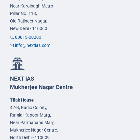
Near Karolbagh Metro
Pillar No. 118,
Old Rajinder Nagar,
New Delhi - 110060
80813-00200
info@nextias.com
NEXT IAS
Mukherjee Nagar Centre
Tilak House
42-B, Radio Colony,
Ramlal Kapoor Marg,
Near Parmanand Marg,
Mukherjee Nagar Centre,
North Delhi - 110009