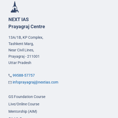
NEXT IAS
Prayagraj Centre
13A/1B, KP Complex,
Tashkent Marg,
Near Civil Lines,
Prayagraj - 211001
Uttar Pradesh
99588-57757
infoprayagraj@nextias.com
GS Foundation Course
Live/Online Course
Mentorship (AIM)