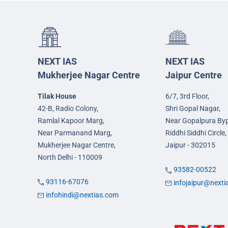
NEXT IAS
NEXT IAS
Mukherjee Nagar Centre
Jaipur Centre
Tilak House
6/7, 3rd Floor,
42-B, Radio Colony,
Shri Gopal Nagar,
Ramlal Kapoor Marg,
Near Gopalpura By
Near Parmanand Marg,
Riddhi Siddhi Circle,
Mukherjee Nagar Centre,
Jaipur - 302015
North Delhi - 110009
93582-00522
93116-67076
infojaipur@next
infohindi@nextias.com