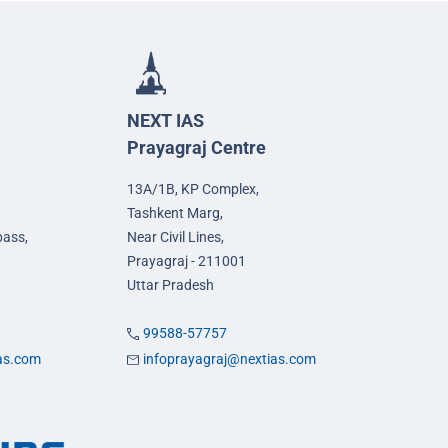
NEXT IAS
Prayagraj Centre
13A/1B, KP Complex,
Tashkent Marg,
pass,
Near Civil Lines,
Prayagraj - 211001
Uttar Pradesh
99588-57757
ias.com
infoprayagraj@nextias.com