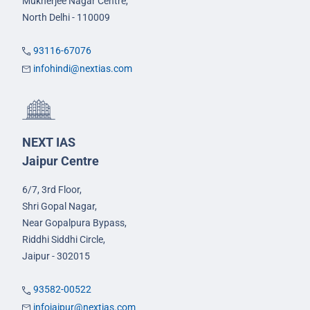
Mukherjee Nagar Centre,
North Delhi - 110009
93116-67076
infohindi@nextias.com
NEXT IAS
Jaipur Centre
6/7, 3rd Floor,
Shri Gopal Nagar,
Near Gopalpura Bypass,
Riddhi Siddhi Circle,
Jaipur - 302015
93582-00522
infojaipur@nextias.com