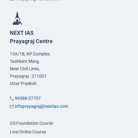
NEXT IAS
Prayagraj Centre
13A/1B, KP Complex,
Tashkent Marg,
Near Civil Lines,
Prayagraj - 211001
Uttar Pradesh
99588-57757
infoprayagraj@nextias.com
GS Foundation Course
Live/Online Course