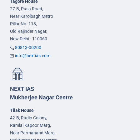
Tagore House
27-B, Pusa Road,
Near Karolbagh Metro
Pillar No. 118,
Old Rajinder Nagar,
New Delhi - 110060
80813-00200
info@nextias.com
NEXT IAS
Mukherjee Nagar Centre
Tilak House
42-B, Radio Colony,
Ramlal Kapoor Marg,
Near Parmanand Marg,