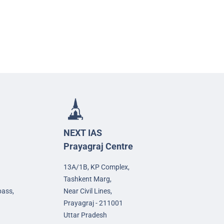
NEXT IAS
Prayagraj Centre
13A/1B, KP Complex,
Tashkent Marg,
pass,
Near Civil Lines,
Prayagraj - 211001
Uttar Pradesh