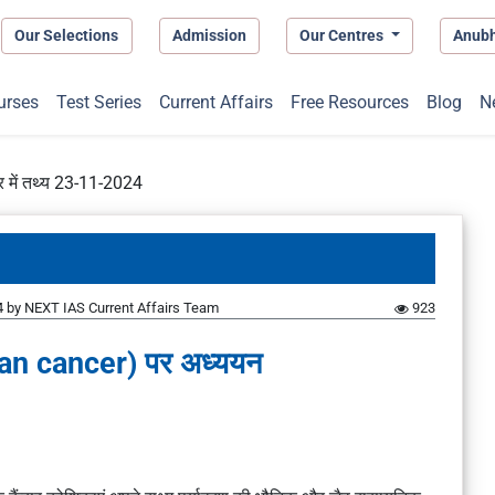
Our Selections
Admission
Our Centres
Anub
urses
Test Series
Current Affairs
Free Resources
Blog
N
 में तथ्य 23-11-2024
4
by
NEXT IAS Current Affairs Team
923
rian cancer) पर अध्ययन