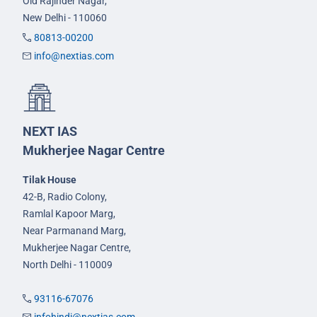
Old Rajinder Nagar,
New Delhi - 110060
80813-00200
info@nextias.com
NEXT IAS
Mukherjee Nagar Centre
Tilak House
42-B, Radio Colony,
Ramlal Kapoor Marg,
Near Parmanand Marg,
Mukherjee Nagar Centre,
North Delhi - 110009
93116-67076
infohindi@nextias.com