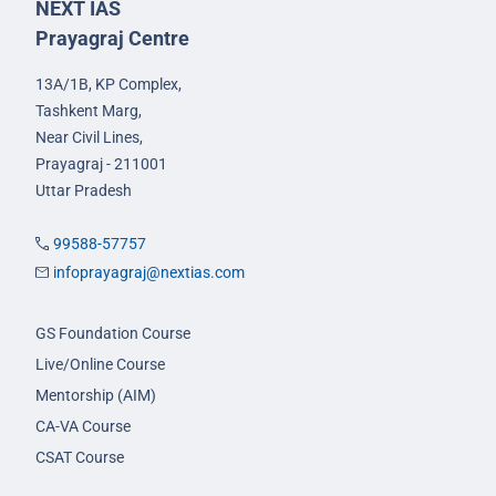
NEXT IAS
Prayagraj Centre
13A/1B, KP Complex,
Tashkent Marg,
Near Civil Lines,
Prayagraj - 211001
Uttar Pradesh
99588-57757
infoprayagraj@nextias.com
GS Foundation Course
Live/Online Course
Mentorship (AIM)
CA-VA Course
CSAT Course