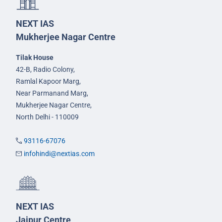
NEXT IAS
Mukherjee Nagar Centre
Tilak House
42-B, Radio Colony,
Ramlal Kapoor Marg,
Near Parmanand Marg,
Mukherjee Nagar Centre,
North Delhi - 110009
93116-67076
infohindi@nextias.com
NEXT IAS
Jaipur Centre