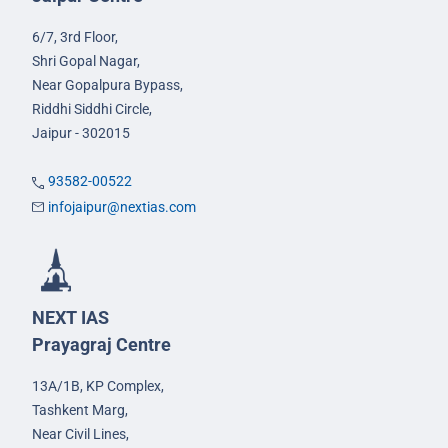
6/7, 3rd Floor,
Shri Gopal Nagar,
Near Gopalpura Bypass,
Riddhi Siddhi Circle,
Jaipur - 302015
93582-00522
infojaipur@nextias.com
NEXT IAS
Prayagraj Centre
13A/1B, KP Complex,
Tashkent Marg,
Near Civil Lines,