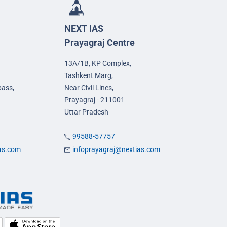
NEXT IAS
Prayagraj Centre
13A/1B, KP Complex,
Tashkent Marg,
pass,
Near Civil Lines,
Prayagraj - 211001
Uttar Pradesh
99588-57757
ias.com
infoprayagraj@nextias.com