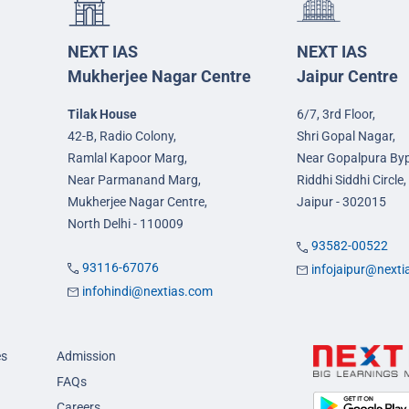
NEXT IAS
NEXT IAS
Mukherjee Nagar Centre
Jaipur Centre
Tilak House
6/7, 3rd Floor,
42-B, Radio Colony,
Shri Gopal Nagar,
Ramlal Kapoor Marg,
Near Gopalpura By
Near Parmanand Marg,
Riddhi Siddhi Circle,
Mukherjee Nagar Centre,
Jaipur - 302015
North Delhi - 110009
93582-00522
93116-67076
infojaipur@next
infohindi@nextias.com
es
Admission
FAQs
Careers