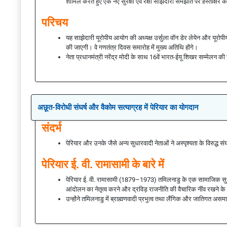
शामिल करते हुए एक नए सुरक्षा एवं रक्षा साझेदारी समझौते पर हस्ताक्षर 
परिचय
यह साझेदारी यूरोपीय आयोग की अध्यक्ष उर्सुला वॉन डेर लेयेन और यूरोपीय 
की जाएगी। वे गणतंत्र दिवस समारोह में मुख्य अतिथि होंगे।
नेता प्रधानमंत्री नरेंद्र मोदी के साथ 16वें भारत-ईयू शिखर सम्मेलन की 
अछूत-विरोधी संघर्ष और वैकोम सत्याग्रह में पेरियार का योगदान
संदर्भ
पेरियार और उनके जैसे अन्य सुधारवादी नेताओं ने अस्पृश्यता के विरुद्ध संघर
पेरियार ई. वी. रामासामी के बारे में
पेरियार ई. वी. रामासामी (1879–1973) तमिलनाडु के एक सामाजिक सुध
आंदोलन का नेतृत्व करने और द्रविड़ राजनीति की वैचारिक नींव रखने के ल
उन्होंने तमिलनाडु में ब्राह्मणवादी प्रभुत्व तथा लैंगिक और जातिगत असमा