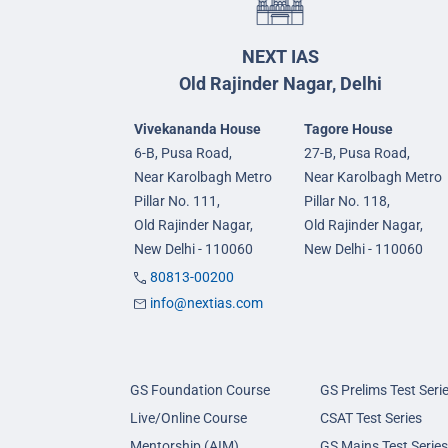
NEXT IAS
Old Rajinder Nagar, Delhi
Vivekananda House
Tagore House
6-B, Pusa Road,
27-B, Pusa Road,
Near Karolbagh Metro
Near Karolbagh Metro
Pillar No. 111,
Pillar No. 118,
Old Rajinder Nagar,
Old Rajinder Nagar,
New Delhi - 110060
New Delhi - 110060
80813-00200
info@nextias.com
GS Foundation Course
GS Prelims Test Seri
Live/Online Course
CSAT Test Series
Mentorship (AIM)
GS Mains Test Series