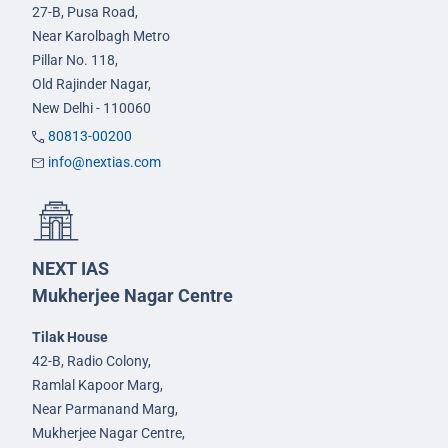
27-B, Pusa Road,
Near Karolbagh Metro
Pillar No. 118,
Old Rajinder Nagar,
New Delhi - 110060
80813-00200
info@nextias.com
NEXT IAS
Mukherjee Nagar Centre
Tilak House
42-B, Radio Colony,
Ramlal Kapoor Marg,
Near Parmanand Marg,
Mukherjee Nagar Centre,