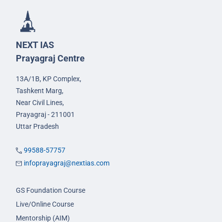
NEXT IAS
Prayagraj Centre
13A/1B, KP Complex,
Tashkent Marg,
Near Civil Lines,
Prayagraj - 211001
Uttar Pradesh
99588-57757
infoprayagraj@nextias.com
GS Foundation Course
Live/Online Course
Mentorship (AIM)