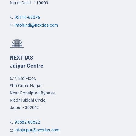
North Delhi - 110009
93116-67076
infohindi@nextias.com
NEXT IAS
Jaipur Centre
6/7, 3rd Floor,
Shri Gopal Nagar,
Near Gopalpura Bypass,
Riddhi Siddhi Circle,
Jaipur - 302015
93582-00522
infojaipur@nextias.com