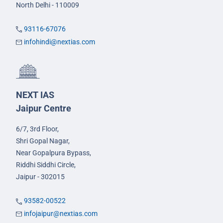
North Delhi - 110009
93116-67076
infohindi@nextias.com
NEXT IAS
Jaipur Centre
6/7, 3rd Floor,
Shri Gopal Nagar,
Near Gopalpura Bypass,
Riddhi Siddhi Circle,
Jaipur - 302015
93582-00522
infojaipur@nextias.com