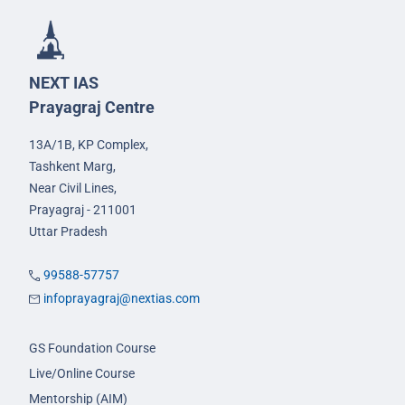
NEXT IAS
Prayagraj Centre
13A/1B, KP Complex,
Tashkent Marg,
Near Civil Lines,
Prayagraj - 211001
Uttar Pradesh
99588-57757
infoprayagraj@nextias.com
GS Foundation Course
Live/Online Course
Mentorship (AIM)