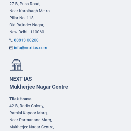
27-B, Pusa Road,
Near Karolbagh Metro
Pillar No. 118,
Old Rajinder Nagar,
New Delhi - 110060
80813-00200
info@nextias.com
NEXT IAS
Mukherjee Nagar Centre
Tilak House
42-B, Radio Colony,
Ramlal Kapoor Marg,
Near Parmanand Marg,
Mukherjee Nagar Centre,