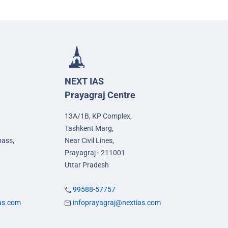
NEXT IAS
Prayagraj Centre
13A/1B, KP Complex,
Tashkent Marg,
pass,
Near Civil Lines,
Prayagraj - 211001
Uttar Pradesh
99588-57757
ias.com
infoprayagraj@nextias.com