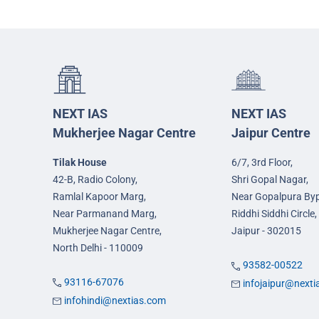
NEXT IAS
NEXT IAS
Mukherjee Nagar Centre
Jaipur Centre
Tilak House
6/7, 3rd Floor,
42-B, Radio Colony,
Shri Gopal Nagar,
Ramlal Kapoor Marg,
Near Gopalpura By
Near Parmanand Marg,
Riddhi Siddhi Circle,
Mukherjee Nagar Centre,
Jaipur - 302015
North Delhi - 110009
93582-00522
93116-67076
infojaipur@next
infohindi@nextias.com