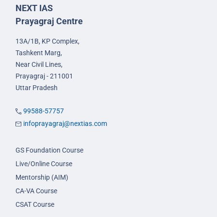
NEXT IAS
Prayagraj Centre
13A/1B, KP Complex,
Tashkent Marg,
Near Civil Lines,
Prayagraj - 211001
Uttar Pradesh
99588-57757
infoprayagraj@nextias.com
GS Foundation Course
Live/Online Course
Mentorship (AIM)
CA-VA Course
CSAT Course