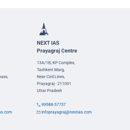
NEXT IAS
Prayagraj Centre
13A/1B, KP Complex,
Tashkent Marg,
pass,
Near Civil Lines,
Prayagraj - 211001
Uttar Pradesh
99588-57757
ias.com
infoprayagraj@nextias.com