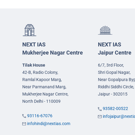
NEXT IAS
NEXT IAS
Mukherjee Nagar Centre
Jaipur Centre
Tilak House
6/7, 3rd Floor,
42-B, Radio Colony,
Shri Gopal Nagar,
Ramlal Kapoor Marg,
Near Gopalpura By
Near Parmanand Marg,
Riddhi Siddhi Circle,
Mukherjee Nagar Centre,
Jaipur - 302015
North Delhi - 110009
93582-00522
93116-67076
infojaipur@next
infohindi@nextias.com