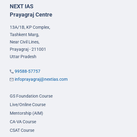
NEXT IAS
Prayagraj Centre
13A/1B, KP Complex,
Tashkent Marg,
Near Civil Lines,
Prayagraj - 211001
Uttar Pradesh
99588-57757
infoprayagraj@nextias.com
GS Foundation Course
Live/Online Course
Mentorship (AIM)
CA-VA Course
CSAT Course