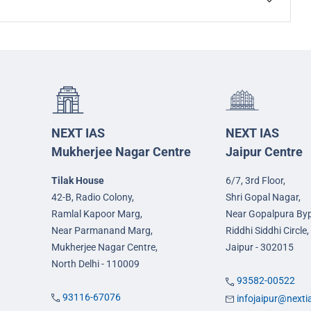
NEXT IAS
NEXT IAS
Mukherjee Nagar Centre
Jaipur Centre
Tilak House
6/7, 3rd Floor,
42-B, Radio Colony,
Shri Gopal Nagar,
Ramlal Kapoor Marg,
Near Gopalpura By
Near Parmanand Marg,
Riddhi Siddhi Circle,
Mukherjee Nagar Centre,
Jaipur - 302015
North Delhi - 110009
93582-00522
93116-67076
infojaipur@next