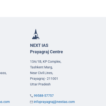
NEXT IAS
Prayagraj Centre
13A/1B, KP Complex,
Tashkent Marg,
pass,
Near Civil Lines,
Prayagraj - 211001
Uttar Pradesh
99588-57757
ias.com
infoprayagraj@nextias.com