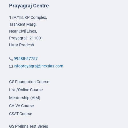
Prayagraj Centre
13A/1B, KP Complex,
Tashkent Marg,
Near Civil Lines,
Prayagraj - 211001
Uttar Pradesh
99588-57757
infoprayagraj@nextias.com
GS Foundation Course
Live/Online Course
Mentorship (AIM)
CA-VA Course
CSAT Course
GS Prelims Test Series