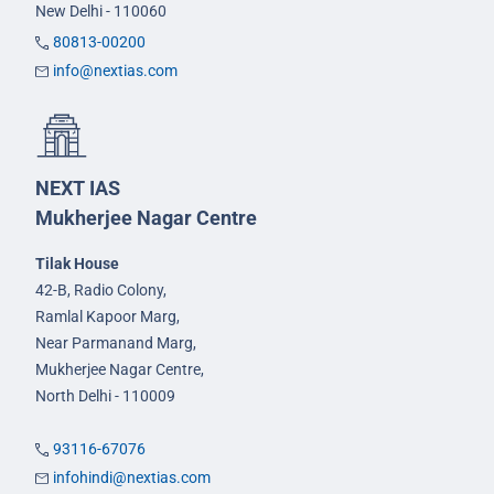
New Delhi - 110060
80813-00200
info@nextias.com
NEXT IAS
Mukherjee Nagar Centre
Tilak House
42-B, Radio Colony,
Ramlal Kapoor Marg,
Near Parmanand Marg,
Mukherjee Nagar Centre,
North Delhi - 110009
93116-67076
infohindi@nextias.com