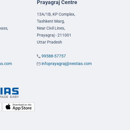
Prayagraj Centre
13A/1B, KP Complex,
Tashkent Marg,
pass,
Near Civil Lines,
Prayagraj - 211001
Uttar Pradesh
99588-57757
ias.com
infoprayagraj@nextias.com