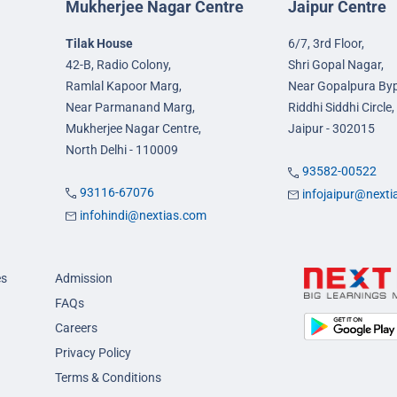
Mukherjee Nagar Centre
Jaipur Centre
Tilak House
6/7, 3rd Floor,
42-B, Radio Colony,
Shri Gopal Nagar,
Ramlal Kapoor Marg,
Near Gopalpura By
Near Parmanand Marg,
Riddhi Siddhi Circle,
Mukherjee Nagar Centre,
Jaipur - 302015
North Delhi - 110009
93582-00522
93116-67076
infojaipur@next
infohindi@nextias.com
es
Admission
FAQs
Careers
Privacy Policy
Terms & Conditions