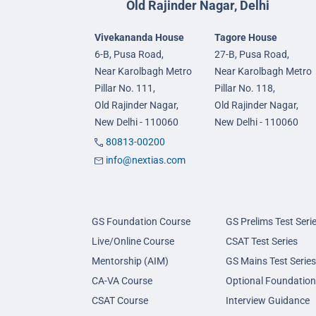
Old Rajinder Nagar, Delhi
Vivekananda House
Tagore House
6-B, Pusa Road,
27-B, Pusa Road,
Near Karolbagh Metro
Near Karolbagh Metro
Pillar No. 111,
Pillar No. 118,
Old Rajinder Nagar,
Old Rajinder Nagar,
New Delhi - 110060
New Delhi - 110060
80813-00200
info@nextias.com
GS Foundation Course
GS Prelims Test Seri
Live/Online Course
CSAT Test Series
Mentorship (AIM)
GS Mains Test Series
CA-VA Course
Optional Foundation
CSAT Course
Interview Guidance