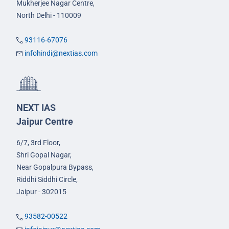
Mukherjee Nagar Centre,
North Delhi - 110009
93116-67076
infohindi@nextias.com
NEXT IAS
Jaipur Centre
6/7, 3rd Floor,
Shri Gopal Nagar,
Near Gopalpura Bypass,
Riddhi Siddhi Circle,
Jaipur - 302015
93582-00522