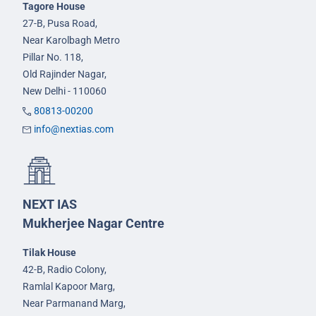
Tagore House
27-B, Pusa Road,
Near Karolbagh Metro
Pillar No. 118,
Old Rajinder Nagar,
New Delhi - 110060
80813-00200
info@nextias.com
NEXT IAS
Mukherjee Nagar Centre
Tilak House
42-B, Radio Colony,
Ramlal Kapoor Marg,
Near Parmanand Marg,