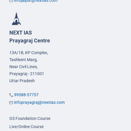
infojaipur@nextias.com
NEXT IAS
Prayagraj Centre
13A/1B, KP Complex,
Tashkent Marg,
Near Civil Lines,
Prayagraj - 211001
Uttar Pradesh
99588-57757
infoprayagraj@nextias.com
GS Foundation Course
Live/Online Course