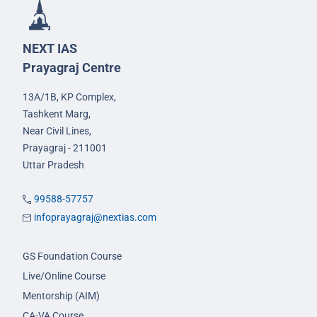
NEXT IAS
Prayagraj Centre
13A/1B, KP Complex,
Tashkent Marg,
Near Civil Lines,
Prayagraj - 211001
Uttar Pradesh
99588-57757
infoprayagraj@nextias.com
GS Foundation Course
Live/Online Course
Mentorship (AIM)
CA-VA Course