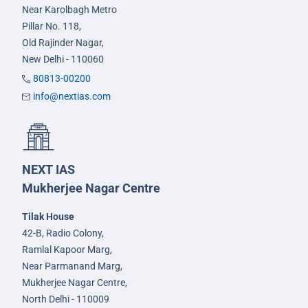
Near Karolbagh Metro
Pillar No. 118,
Old Rajinder Nagar,
New Delhi - 110060
80813-00200
info@nextias.com
NEXT IAS
Mukherjee Nagar Centre
Tilak House
42-B, Radio Colony,
Ramlal Kapoor Marg,
Near Parmanand Marg,
Mukherjee Nagar Centre,
North Delhi - 110009