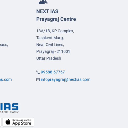
NEXT IAS
Prayagraj Centre
13A/1B, KP Complex,
Tashkent Marg,
pass,
Near Civil Lines,
Prayagraj - 211001
Uttar Pradesh
99588-57757
ias.com
infoprayagraj@nextias.com