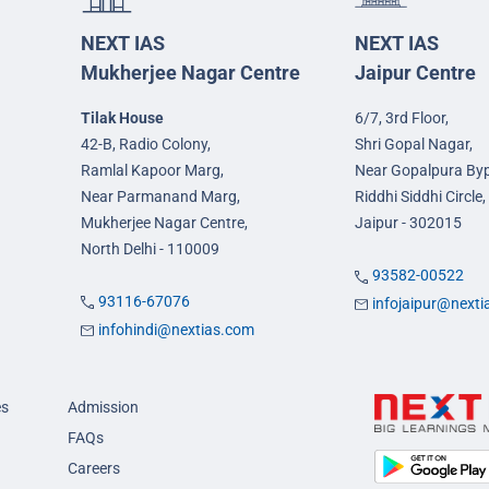
NEXT IAS
NEXT IAS
Mukherjee Nagar Centre
Jaipur Centre
Tilak House
6/7, 3rd Floor,
42-B, Radio Colony,
Shri Gopal Nagar,
Ramlal Kapoor Marg,
Near Gopalpura By
Near Parmanand Marg,
Riddhi Siddhi Circle,
Mukherjee Nagar Centre,
Jaipur - 302015
North Delhi - 110009
93582-00522
93116-67076
infojaipur@next
infohindi@nextias.com
es
Admission
FAQs
Careers