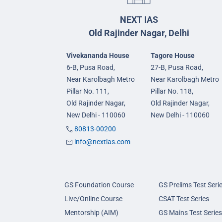
NEXT IAS
Old Rajinder Nagar, Delhi
Vivekananda House
Tagore House
6-B, Pusa Road,
27-B, Pusa Road,
Near Karolbagh Metro
Near Karolbagh Metro
Pillar No. 111,
Pillar No. 118,
Old Rajinder Nagar,
Old Rajinder Nagar,
New Delhi - 110060
New Delhi - 110060
80813-00200
info@nextias.com
GS Foundation Course
GS Prelims Test Seri
Live/Online Course
CSAT Test Series
Mentorship (AIM)
GS Mains Test Series