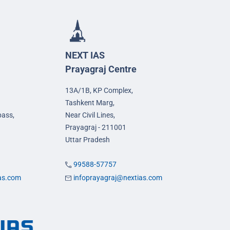
NEXT IAS
Prayagraj Centre
13A/1B, KP Complex,
Tashkent Marg,
pass,
Near Civil Lines,
Prayagraj - 211001
Uttar Pradesh
99588-57757
ias.com
infoprayagraj@nextias.com