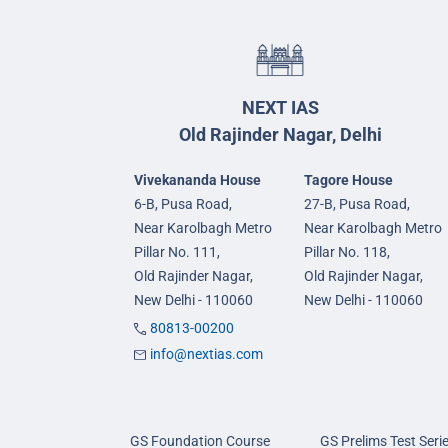
NEXT IAS
Old Rajinder Nagar, Delhi
Vivekananda House
Tagore House
6-B, Pusa Road,
27-B, Pusa Road,
Near Karolbagh Metro
Near Karolbagh Metro
Pillar No. 111,
Pillar No. 118,
Old Rajinder Nagar,
Old Rajinder Nagar,
New Delhi - 110060
New Delhi - 110060
80813-00200
info@nextias.com
GS Foundation Course
GS Prelims Test Seri