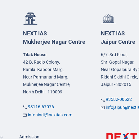
NEXT IAS
NEXT IAS
Mukherjee Nagar Centre
Jaipur Centre
Tilak House
6/7, 3rd Floor,
42-B, Radio Colony,
Shri Gopal Nagar,
Ramlal Kapoor Marg,
Near Gopalpura By
Near Parmanand Marg,
Riddhi Siddhi Circle,
Mukherjee Nagar Centre,
Jaipur - 302015
North Delhi - 110009
93582-00522
93116-67076
infojaipur@next
infohindi@nextias.com
es
Admission