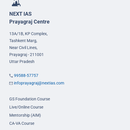
NEXT IAS
Prayagraj Centre
13A/1B, KP Complex,
Tashkent Marg,
Near Civil Lines,
Prayagraj - 211001
Uttar Pradesh
99588-57757
infoprayagraj@nextias.com
GS Foundation Course
Live/Online Course
Mentorship (AIM)
CA-VA Course