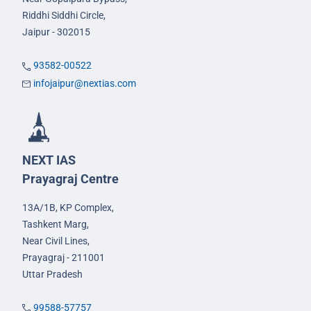
Riddhi Siddhi Circle,
Jaipur - 302015
93582-00522
infojaipur@nextias.com
NEXT IAS
Prayagraj Centre
13A/1B, KP Complex,
Tashkent Marg,
Near Civil Lines,
Prayagraj - 211001
Uttar Pradesh
99588-57757