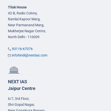
Tilak House
42-B, Radio Colony,
Ramlal Kapoor Marg,
Near Parmanand Marg,
Mukherjee Nagar Centre,
North Delhi - 110009
93116-67076
infohindi@nextias.com
NEXT IAS
Jaipur Centre
6/7, 3rd Floor,
Shri Gopal Nagar,
Near Gopalpura Bypass,