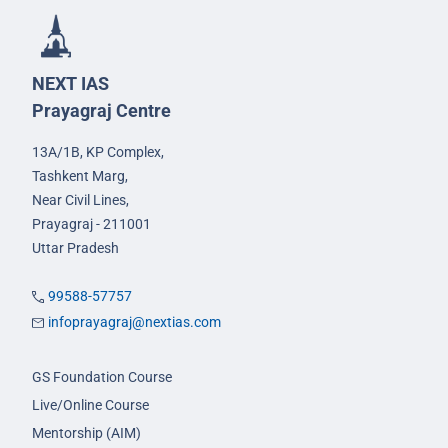
NEXT IAS
Prayagraj Centre
13A/1B, KP Complex,
Tashkent Marg,
Near Civil Lines,
Prayagraj - 211001
Uttar Pradesh
99588-57757
infoprayagraj@nextias.com
GS Foundation Course
Live/Online Course
Mentorship (AIM)