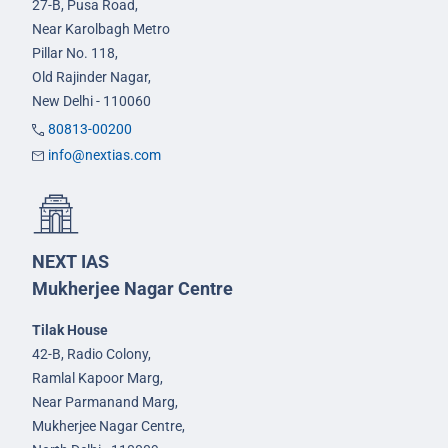
27-B, Pusa Road,
Near Karolbagh Metro
Pillar No. 118,
Old Rajinder Nagar,
New Delhi - 110060
80813-00200
info@nextias.com
NEXT IAS
Mukherjee Nagar Centre
Tilak House
42-B, Radio Colony,
Ramlal Kapoor Marg,
Near Parmanand Marg,
Mukherjee Nagar Centre,