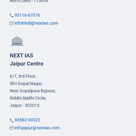
North Delhi - 110009
93116-67076
infohindi@nextias.com
NEXT IAS
Jaipur Centre
6/7, 3rd Floor,
Shri Gopal Nagar,
Near Gopalpura Bypass,
Riddhi Siddhi Circle,
Jaipur - 302015
93582-00522
infojaipur@nextias.com