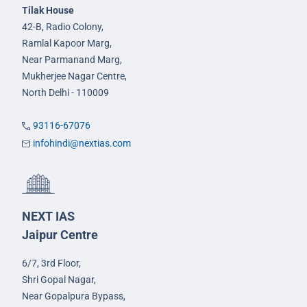
Tilak House
42-B, Radio Colony,
Ramlal Kapoor Marg,
Near Parmanand Marg,
Mukherjee Nagar Centre,
North Delhi - 110009
93116-67076
infohindi@nextias.com
NEXT IAS
Jaipur Centre
6/7, 3rd Floor,
Shri Gopal Nagar,
Near Gopalpura Bypass,