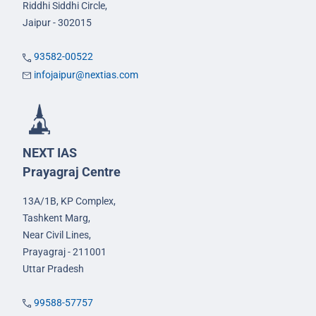
Riddhi Siddhi Circle,
Jaipur - 302015
93582-00522
infojaipur@nextias.com
NEXT IAS
Prayagraj Centre
13A/1B, KP Complex,
Tashkent Marg,
Near Civil Lines,
Prayagraj - 211001
Uttar Pradesh
99588-57757