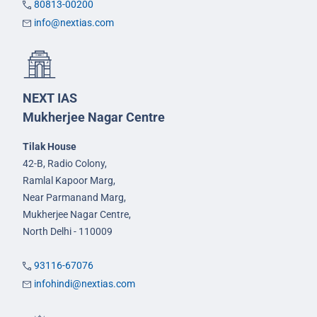
80813-00200
info@nextias.com
NEXT IAS
Mukherjee Nagar Centre
Tilak House
42-B, Radio Colony,
Ramlal Kapoor Marg,
Near Parmanand Marg,
Mukherjee Nagar Centre,
North Delhi - 110009
93116-67076
infohindi@nextias.com