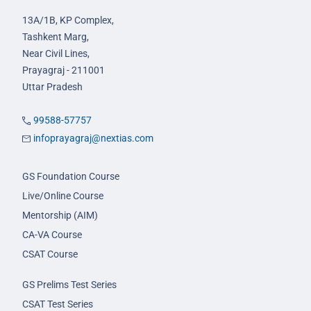
13A/1B, KP Complex,
Tashkent Marg,
Near Civil Lines,
Prayagraj - 211001
Uttar Pradesh
99588-57757
infoprayagraj@nextias.com
GS Foundation Course
Live/Online Course
Mentorship (AIM)
CA-VA Course
CSAT Course
GS Prelims Test Series
CSAT Test Series