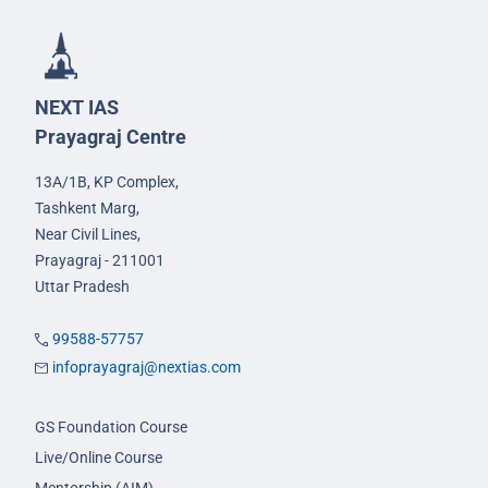
NEXT IAS
Prayagraj Centre
13A/1B, KP Complex,
Tashkent Marg,
Near Civil Lines,
Prayagraj - 211001
Uttar Pradesh
99588-57757
infoprayagraj@nextias.com
GS Foundation Course
Live/Online Course