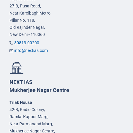
27-B, Pusa Road,
Near Karolbagh Metro
Pillar No. 118,
Old Rajinder Nagar,
New Delhi - 110060
80813-00200
info@nextias.com
NEXT IAS
Mukherjee Nagar Centre
Tilak House
42-B, Radio Colony,
Ramlal Kapoor Marg,
Near Parmanand Marg,
Mukherjee Nagar Centre,