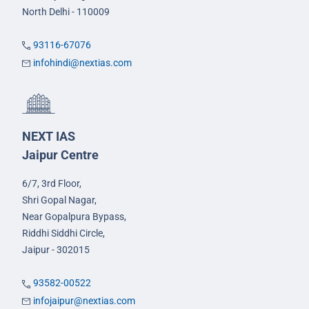
North Delhi - 110009
93116-67076
infohindi@nextias.com
NEXT IAS
Jaipur Centre
6/7, 3rd Floor,
Shri Gopal Nagar,
Near Gopalpura Bypass,
Riddhi Siddhi Circle,
Jaipur - 302015
93582-00522
infojaipur@nextias.com