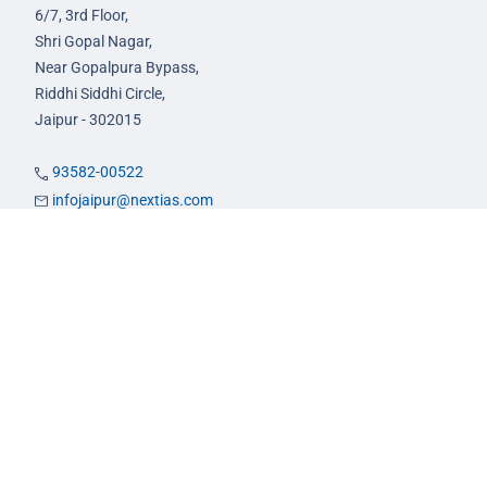
6/7, 3rd Floor,
Shri Gopal Nagar,
Near Gopalpura Bypass,
Riddhi Siddhi Circle,
Jaipur - 302015
93582-00522
infojaipur@nextias.com
NEXT IAS
Prayagraj Centre
13A/1B, KP Complex,
Tashkent Marg,
Near Civil Lines,
Prayagraj - 211001