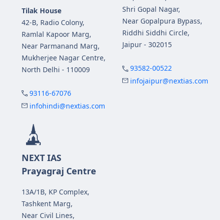
Shri Gopal Nagar,
Tilak House
Near Gopalpura Bypass,
42-B, Radio Colony,
Riddhi Siddhi Circle,
Ramlal Kapoor Marg,
Jaipur - 302015
Near Parmanand Marg,
Mukherjee Nagar Centre,
93582-00522
North Delhi - 110009
infojaipur@nextias.com
93116-67076
infohindi@nextias.com
NEXT IAS
Prayagraj Centre
13A/1B, KP Complex,
Tashkent Marg,
Near Civil Lines,