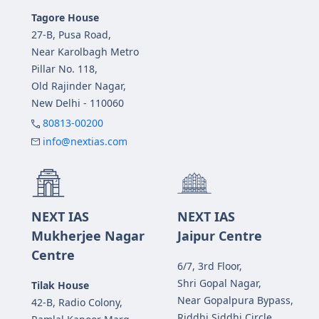
Tagore House
27-B, Pusa Road,
Near Karolbagh Metro
Pillar No. 118,
Old Rajinder Nagar,
New Delhi - 110060
80813-00200
info@nextias.com
NEXT IAS
NEXT IAS
Mukherjee Nagar
Jaipur Centre
Centre
6/7, 3rd Floor,
Shri Gopal Nagar,
Tilak House
Near Gopalpura Bypass,
42-B, Radio Colony,
Riddhi Siddhi Circle,