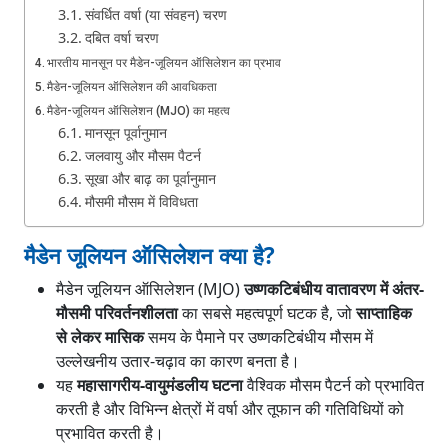
संवर्धित वर्षा (या संवहन) चरण
दबित वर्षा चरण
भारतीय मानसून पर मैडेन-जूलियन ऑसिलेशन का प्रभाव
मैडेन-जूलियन ऑसिलेशन की आवधिकता
मैडेन-जूलियन ऑसिलेशन (MJO) का महत्व
मानसून पूर्वानुमान
जलवायु और मौसम पैटर्न
सूखा और बाढ़ का पूर्वानुमान
मौसमी मौसम में विविधता
निष्कर्ष
मैडेन जूलियन ऑसिलेशन क्या है?
अक्सर पूछे जाने वाले प्रश्न (FAQ)
मैडेन-जूलियन ऑसिलेशन (MJO) क्या है?
मैडेन जूलियन ऑसिलेशन (MJO)
उष्णकटिबंधीय वातावरण में अंतर-
मैडेन-जूलियन ऑसिलेशन भारत को कैसे प्रभावित करता है?
मौसमी परिवर्तनशीलता
का सबसे महत्वपूर्ण घटक है, जो
साप्ताहिक
से लेकर मासिक
समय के पैमाने पर उष्णकटिबंधीय मौसम में
उल्लेखनीय उतार-चढ़ाव का कारण बनता है।
यह
महासागरीय-वायुमंडलीय घटना
वैश्विक मौसम पैटर्न को प्रभावित
करती है और विभिन्न क्षेत्रों में वर्षा और तूफान की गतिविधियों को
प्रभावित करती है।