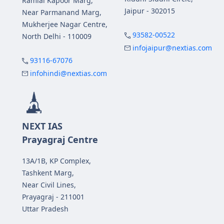
Ramlal Kapoor Marg,
Jaipur - 302015
Near Parmanand Marg,
Mukherjee Nagar Centre,
93582-00522
North Delhi - 110009
infojaipur@nextias.com
93116-67076
infohindi@nextias.com
NEXT IAS
Prayagraj Centre
13A/1B, KP Complex,
Tashkent Marg,
Near Civil Lines,
Prayagraj - 211001
Uttar Pradesh