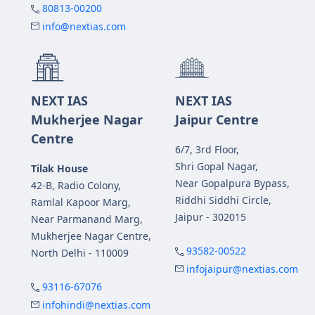
80813-00200
info@nextias.com
NEXT IAS
NEXT IAS
Mukherjee Nagar
Jaipur Centre
Centre
6/7, 3rd Floor,
Shri Gopal Nagar,
Tilak House
Near Gopalpura Bypass,
42-B, Radio Colony,
Riddhi Siddhi Circle,
Ramlal Kapoor Marg,
Jaipur - 302015
Near Parmanand Marg,
Mukherjee Nagar Centre,
93582-00522
North Delhi - 110009
infojaipur@nextias.com
93116-67076
infohindi@nextias.com