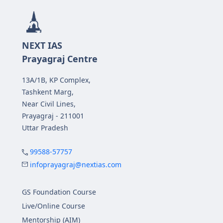
NEXT IAS
Prayagraj Centre
13A/1B, KP Complex,
Tashkent Marg,
Near Civil Lines,
Prayagraj - 211001
Uttar Pradesh
99588-57757
infoprayagraj@nextias.com
GS Foundation Course
Live/Online Course
Mentorship (AIM)