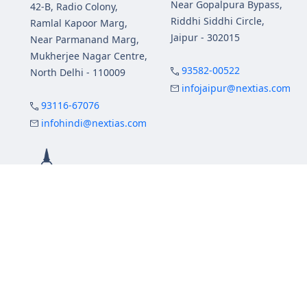
Near Gopalpura Bypass,
42-B, Radio Colony,
Riddhi Siddhi Circle,
Ramlal Kapoor Marg,
Jaipur - 302015
Near Parmanand Marg,
Mukherjee Nagar Centre,
93582-00522
North Delhi - 110009
infojaipur@nextias.com
93116-67076
infohindi@nextias.com
NEXT IAS
Prayagraj Centre
13A/1B, KP Complex,
Tashkent Marg,
Near Civil Lines,
Prayagraj - 211001