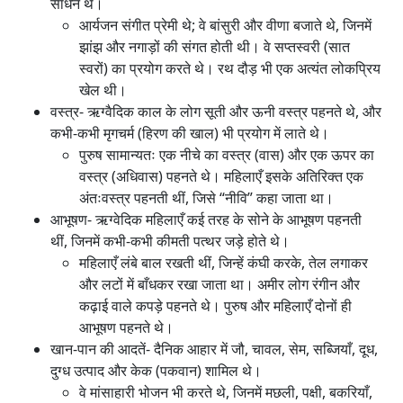
साधन थे।
आर्यजन संगीत प्रेमी थे; वे बांसुरी और वीणा बजाते थे, जिनमें
झांझ और नगाड़ों की संगत होती थी। वे सप्तस्वरी (सात
स्वरों) का प्रयोग करते थे। रथ दौड़ भी एक अत्यंत लोकप्रिय
खेल थी।
वस्त्र- ऋग्वैदिक काल के लोग सूती और ऊनी वस्त्र पहनते थे, और
कभी-कभी मृगचर्म (हिरण की खाल) भी प्रयोग में लाते थे।
पुरुष सामान्यतः एक नीचे का वस्त्र (वास) और एक ऊपर का
वस्त्र (अधिवास) पहनते थे। महिलाएँ इसके अतिरिक्त एक
अंतःवस्त्र पहनती थीं, जिसे “नीवि” कहा जाता था।
आभूषण- ऋग्वेदिक महिलाएँ कई तरह के सोने के आभूषण पहनती
थीं, जिनमें कभी-कभी कीमती पत्थर जड़े होते थे।
महिलाएँ लंबे बाल रखती थीं, जिन्हें कंघी करके, तेल लगाकर
और लटों में बाँधकर रखा जाता था। अमीर लोग रंगीन और
कढ़ाई वाले कपड़े पहनते थे। पुरुष और महिलाएँ दोनों ही
आभूषण पहनते थे।
खान-पान की आदतें- दैनिक आहार में जौ, चावल, सेम, सब्जियाँ, दूध,
दुग्ध उत्पाद और केक (पकवान) शामिल थे।
वे मांसाहारी भोजन भी करते थे, जिनमें मछली, पक्षी, बकरियाँ,