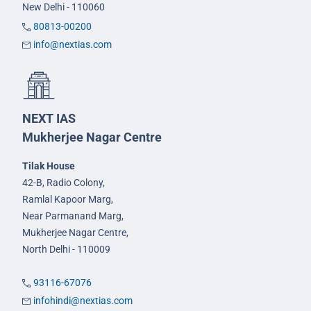
New Delhi - 110060
80813-00200
info@nextias.com
NEXT IAS
Mukherjee Nagar Centre
Tilak House
42-B, Radio Colony,
Ramlal Kapoor Marg,
Near Parmanand Marg,
Mukherjee Nagar Centre,
North Delhi - 110009
93116-67076
infohindi@nextias.com