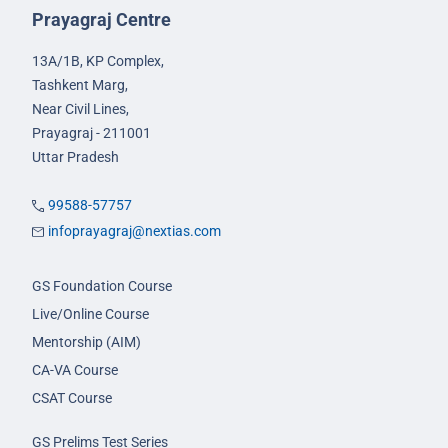
Prayagraj Centre
13A/1B, KP Complex,
Tashkent Marg,
Near Civil Lines,
Prayagraj - 211001
Uttar Pradesh
99588-57757
infoprayagraj@nextias.com
GS Foundation Course
Live/Online Course
Mentorship (AIM)
CA-VA Course
CSAT Course
GS Prelims Test Series