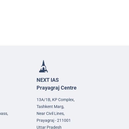
NEXT IAS
Prayagraj Centre
13A/1B, KP Complex,
Tashkent Marg,
pass,
Near Civil Lines,
Prayagraj - 211001
Uttar Pradesh