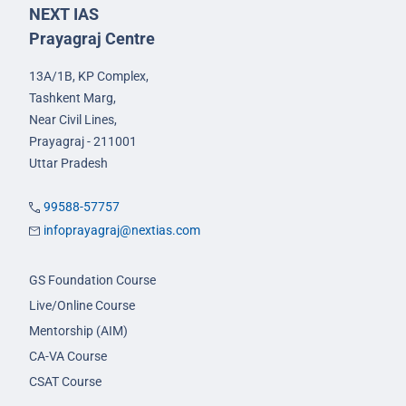
NEXT IAS
Prayagraj Centre
13A/1B, KP Complex,
Tashkent Marg,
Near Civil Lines,
Prayagraj - 211001
Uttar Pradesh
99588-57757
infoprayagraj@nextias.com
GS Foundation Course
Live/Online Course
Mentorship (AIM)
CA-VA Course
CSAT Course