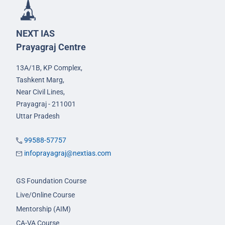
NEXT IAS
Prayagraj Centre
13A/1B, KP Complex,
Tashkent Marg,
Near Civil Lines,
Prayagraj - 211001
Uttar Pradesh
99588-57757
infoprayagraj@nextias.com
GS Foundation Course
Live/Online Course
Mentorship (AIM)
CA-VA Course