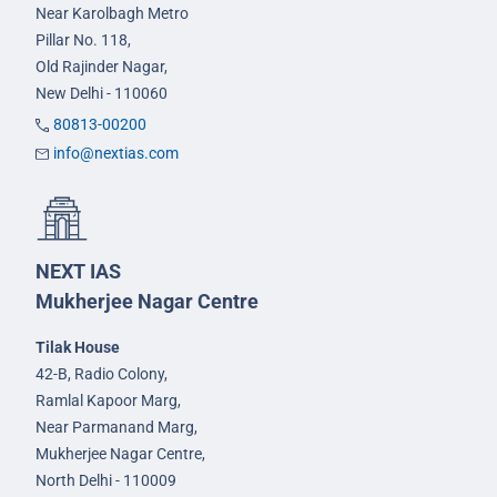
Near Karolbagh Metro
Pillar No. 118,
Old Rajinder Nagar,
New Delhi - 110060
80813-00200
info@nextias.com
NEXT IAS
Mukherjee Nagar Centre
Tilak House
42-B, Radio Colony,
Ramlal Kapoor Marg,
Near Parmanand Marg,
Mukherjee Nagar Centre,
North Delhi - 110009