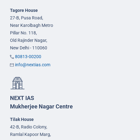
Tagore House
27-B, Pusa Road,
Near Karolbagh Metro
Pillar No. 118,
Old Rajinder Nagar,
New Delhi - 110060
80813-00200
info@nextias.com
NEXT IAS
Mukherjee Nagar Centre
Tilak House
42-B, Radio Colony,
Ramlal Kapoor Marg,