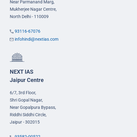
Near Parmanand Marg,
Mukherjee Nagar Centre,
North Delhi - 110009
93116-67076
infohindi@nextias.com
NEXT IAS
Jaipur Centre
6/7, 3rd Floor,
Shri Gopal Nagar,
Near Gopalpura Bypass,
Riddhi Siddhi Circle,
Jaipur - 302015
93582-00522