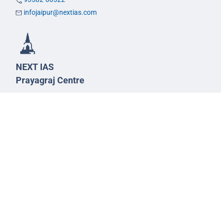
infojaipur@nextias.com
NEXT IAS
Prayagraj Centre
13A/1B, KP Complex,
Tashkent Marg,
Near Civil Lines,
Prayagraj - 211001
Uttar Pradesh
99588-57757
infoprayagraj@nextias.com
GS Foundation Course