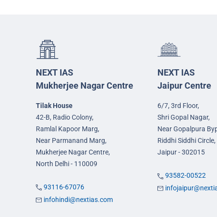
NEXT IAS
NEXT IAS
Mukherjee Nagar Centre
Jaipur Centre
Tilak House
6/7, 3rd Floor,
42-B, Radio Colony,
Shri Gopal Nagar,
Ramlal Kapoor Marg,
Near Gopalpura By
Near Parmanand Marg,
Riddhi Siddhi Circle,
Mukherjee Nagar Centre,
Jaipur - 302015
North Delhi - 110009
93582-00522
93116-67076
infojaipur@next
infohindi@nextias.com