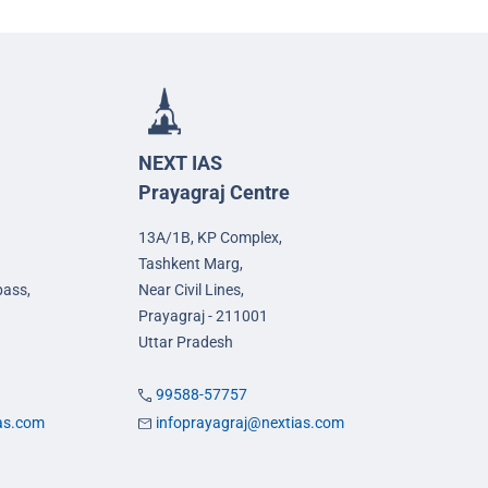
NEXT IAS
Prayagraj Centre
13A/1B, KP Complex,
Tashkent Marg,
pass,
Near Civil Lines,
Prayagraj - 211001
Uttar Pradesh
99588-57757
ias.com
infoprayagraj@nextias.com