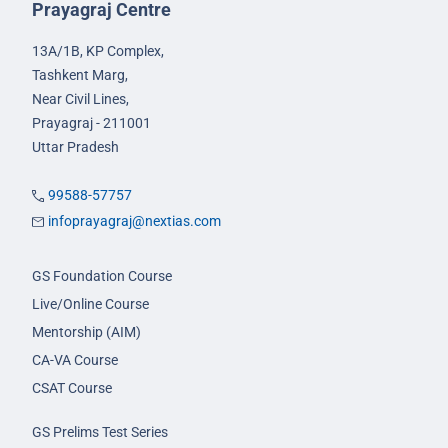
Prayagraj Centre
13A/1B, KP Complex,
Tashkent Marg,
Near Civil Lines,
Prayagraj - 211001
Uttar Pradesh
99588-57757
infoprayagraj@nextias.com
GS Foundation Course
Live/Online Course
Mentorship (AIM)
CA-VA Course
CSAT Course
GS Prelims Test Series