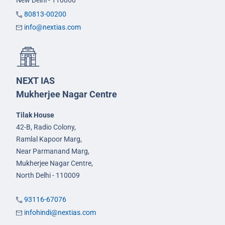
New Delhi - 110060
80813-00200
info@nextias.com
NEXT IAS
Mukherjee Nagar Centre
Tilak House
42-B, Radio Colony,
Ramlal Kapoor Marg,
Near Parmanand Marg,
Mukherjee Nagar Centre,
North Delhi - 110009
93116-67076
infohindi@nextias.com