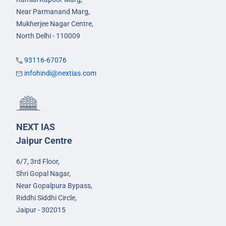
Near Parmanand Marg,
Mukherjee Nagar Centre,
North Delhi - 110009
93116-67076
infohindi@nextias.com
NEXT IAS
Jaipur Centre
6/7, 3rd Floor,
Shri Gopal Nagar,
Near Gopalpura Bypass,
Riddhi Siddhi Circle,
Jaipur - 302015