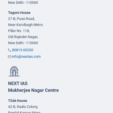
New Delhi - 110060
Tagore House
27-B, Pusa Road,
Near Karolbagh Metro
Pillar No. 118,
Old Rajinder Nagar,
New Delhi - 110060
80813-00200
info@nextias.com
NEXT IAS
Mukherjee Nagar Centre
Tilak House
42-B, Radio Colony,
Ramlal Kapoor Marg,