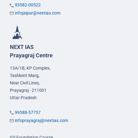
93582-00522
infojaipur@nextias.com
NEXT IAS
Prayagraj Centre
13A/1B, KP Complex,
Tashkent Marg,
Near Civil Lines,
Prayagraj - 211001
Uttar Pradesh
99588-57757
infoprayagraj@nextias.com
GS Foundation Course